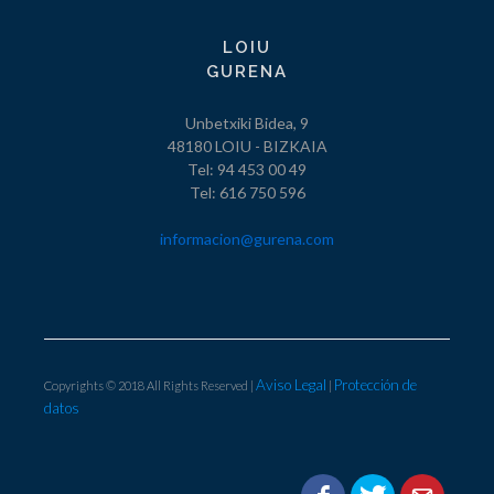
LOIU
GURENA
Unbetxiki Bidea, 9
48180 LOIU - BIZKAIA
Tel: 94 453 00 49
Tel: 616 750 596
informacion@gurena.com
Aviso Legal
Protección de
Copyrights © 2018 All Rights Reserved |
|
datos