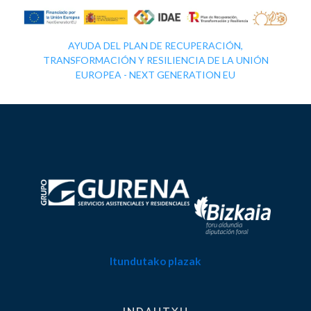
AYUDA DEL PLAN DE RECUPERACIÓN,
TRANSFORMACIÓN Y RESILIENCIA DE LA UNIÓN
EUROPEA - NEXT GENERATION EU
Itundutako plazak