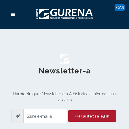
CAS
Newsletter-a
Harpidetu
gure Newsletter-era Albisteak eta Informazinoa
jasoteko
Harpidetza egin